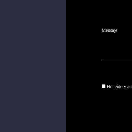
He leído y ac