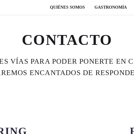
QUIÉNES SOMOS
GASTRONOMÍA
CONTACTO
ES VÍAS PARA PODER PONERTE EN 
AREMOS ENCANTADOS DE RESPONDE
RING