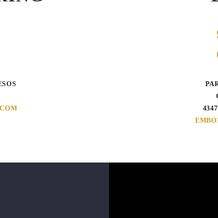
1
9
ESOS
PAR
.COM
434
EMBO