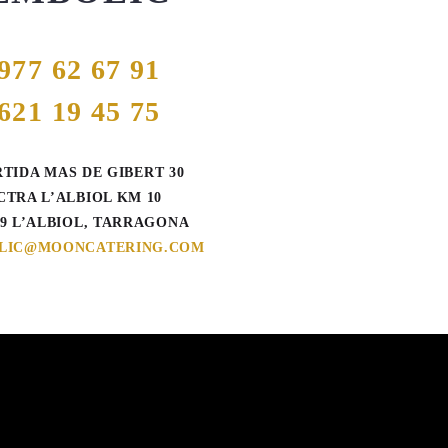
977 62 67 91
621 19 45 75
TIDA MAS DE GIBERT 30
CTRA L’ALBIOL KM 10
79 L’ALBIOL, TARRAGONA
LIC@MOONCATERING.COM