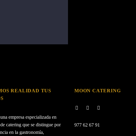
OS REALIDAD TUS
MOON CATERING
OS
una empresa especializada en
 de catering que se distingue por
977 62 67 91
ncia en la gastronomía,