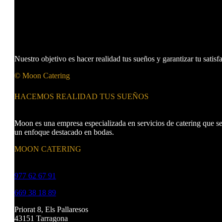
Nuestro objetivo es hacer realidad tus sueños y garantizar tu satisf
© Moon Catering
HACEMOS REALIDAD TUS SUEÑOS
Moon es una empresa especializada en servicios de catering que se 
un enfoque destacado en bodas.
MOON CATERING
977 62 67 91
669 38 18 89
Priorat 8, Els Pallaresos
43151 Tarragona