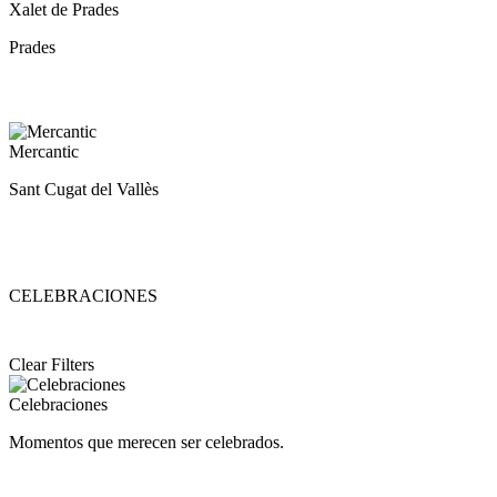
Xalet
Xalet de Prades
de
Prades
Prades
Mercantic
Mercantic
Sant Cugat del Vallès
CELEBRACIONES
Clear Filters
Celebraciones
Celebraciones
Momentos que merecen ser celebrados.