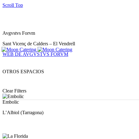
Scroll Top
Avgvstvs Forvm
Sant Vicenç de Calders – El Vendrell
WEB DE AVGVSTVS FORVM
OTROS ESPACIOS
Clear Filters
Embolic
Embolic
L’Albiol (Tarragona)