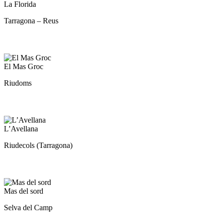
La
La Florida
Florida
Tarragona – Reus
El
El Mas Groc
Mas
Riudoms
Groc
L’Avellana
L’Avellana
Riudecols (Tarragona)
Mas
Mas del sord
del
Selva del Camp
sord