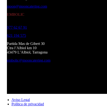
moon@mooncatering.com
EMBOLIC
977 62 67 91
621 194 575
Partida Mas de Gibert 30
Ctra l’Albiol km 10
43479 L’Albiol, Tarragona
embolic@mooncatering.com
Aviso Legal
Política de privacidad